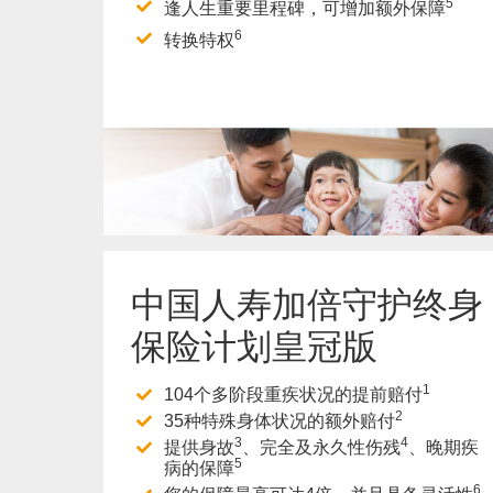
5
逢人生重要里程碑，可增加额外保障
6
转换特权
了解更多
中国人寿加倍守护终身
保险计划皇冠版
1
104个多阶段重疾状况的提前赔付
2
35种特殊身体状况的额外赔付
3
4
提供身故
、完全及永久性伤残
、晚期疾
5
病的保障
6