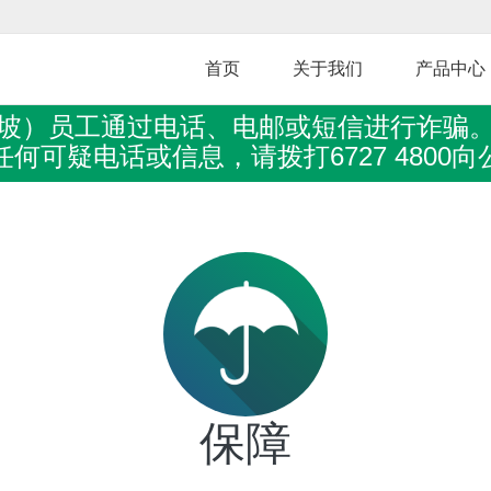
Skip
to
main
首页
关于我们
产品中心
content
坡）员工通过电话、电邮或短信进行诈骗
何可疑电话或信息，请拨打6727 4800
保障