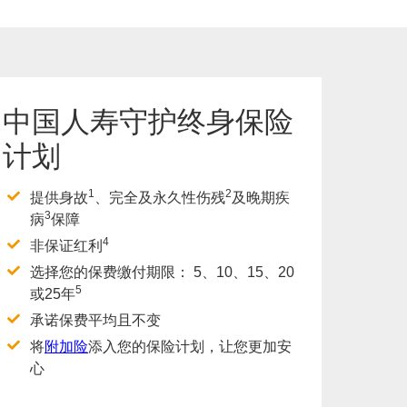
中国人寿守护终身保险
计划
1
2
提供身故
、完全及永久性伤残
及晚期疾
3
病
保障
4
非保证红利
选择您的保费缴付期限： 5、10、15、20
5
或25年
承诺保费平均且不变
将
附加险
添入您的保险计划，让您更加安
心