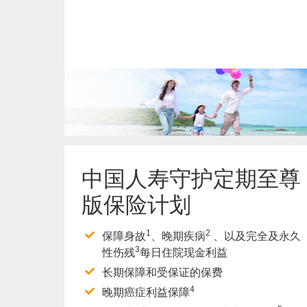
了解更多
中国人寿守护定期至尊
版保险计划
1
2
保障身故
、晚期疾病
、以及完全及永久
3
性伤残
每日住院现金利益
长期保障和受保证的保费
4
晚期癌症利益保障