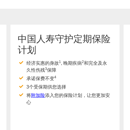
中国人寿守护定期保险
计划
1
2
经济实惠的身故
, 晚期疾病
和完全及永
3
久性伤残
保障
4
承诺保费不变
3个受保期供您选择
将
附加险
添入您的保险计划，让您更加安
心