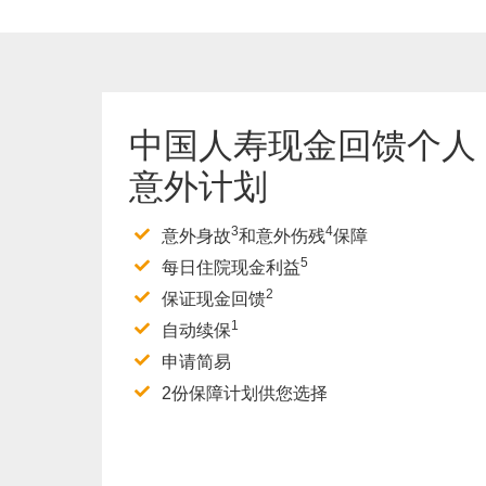
中国人寿现金回馈个人
意外计划
3
4
意外身故
和意外伤残
保障
5
每日住院现金利益
2
保证现金回馈
1
自动续保
申请简易
2份保障计划供您选择