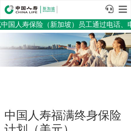
Skip
to
main
国人寿保险（新加坡）员工通过电话、电
content
Image
中国人寿福满终身保险
计划（美元）