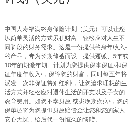
Product
中国人寿福满终身保险计划（美元）可以让您
Summary
以简单灵活的方式累积财富，轻松应对人生不
同阶段的财务需求。这是一份提供终身年收入
1
的产品，专为长期储蓄而设，提供趸缴、5年或
10年的期缴年期。计划为您提供保本保证
和保
2
证年度年收入
，保障您的财富，同时每五年将
1
派发一次非保证特别红利
，让您追求理想的生
6
活方式并轻松应对退休生活的开支以及子女的
教育费用。如您不幸身故
或患晚期疾病
，您的
3
4
保单还将为您提供身故赔偿金让您和您的家人
安心无忧，给后代一份恒久的馈赠。